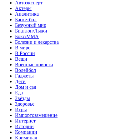
Автоэксперт
Актеры
Аналитика
Баскетбол
Безумный мир
Биатлон/Лыжи
Бокс/MMA
Болезни и лекарства
В мире
В России
Вещи
Военные новости
Волейбол
Гаджеты
Дети
Дом и сад
Еда
Звёзды
Здоровье
Игры
Импортозамещение
Интернет
Истории
Компании
Криминал