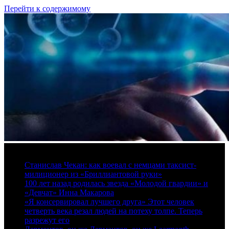
Перейти к содержимому
10 августа, 2026
Станислав Чекан: как воевал с немцами таксист-
милиционер из «Бриллиантовой руки»
100 лет назад родилась звезда «Молодой гвардии» и
«Девчат» Инна Макарова
«Я консервировал лучшего друга» Этот человек
четверть века резал людей на потеху толпе. Теперь
разрежут его