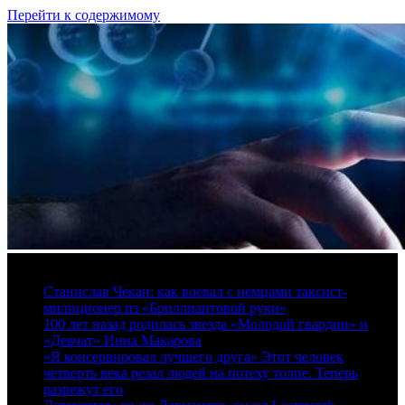
Перейти к содержимому
9 августа, 2026
Станислав Чекан: как воевал с немцами таксист-
милиционер из «Бриллиантовой руки»
100 лет назад родилась звезда «Молодой гвардии» и
«Девчат» Инна Макарова
«Я консервировал лучшего друга» Этот человек
четверть века резал людей на потеху толпе. Теперь
разрежут его