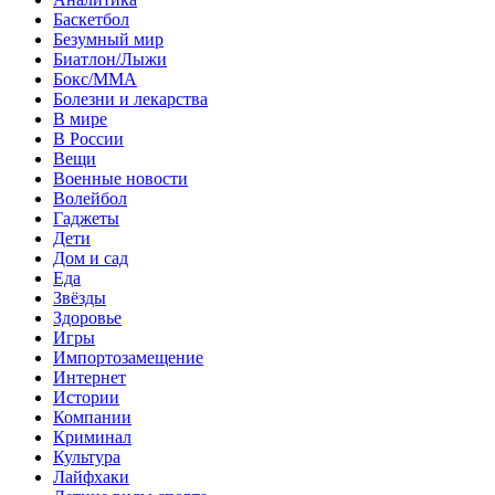
Баскетбол
Безумный мир
Биатлон/Лыжи
Бокс/MMA
Болезни и лекарства
В мире
В России
Вещи
Военные новости
Волейбол
Гаджеты
Дети
Дом и сад
Еда
Звёзды
Здоровье
Игры
Импортозамещение
Интернет
Истории
Компании
Криминал
Культура
Лайфхаки