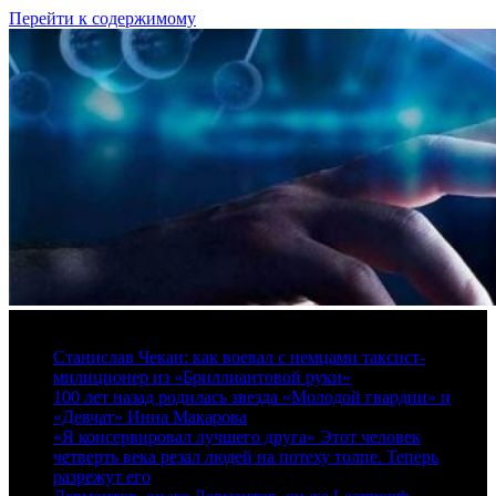
Перейти к содержимому
7 августа, 2026
Станислав Чекан: как воевал с немцами таксист-
милиционер из «Бриллиантовой руки»
100 лет назад родилась звезда «Молодой гвардии» и
«Девчат» Инна Макарова
«Я консервировал лучшего друга» Этот человек
четверть века резал людей на потеху толпе. Теперь
разрежут его