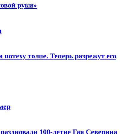
товой руки»
а
 потеху толпе. Теперь разрежут его
мер
праздновали 100-летие Гая Северина