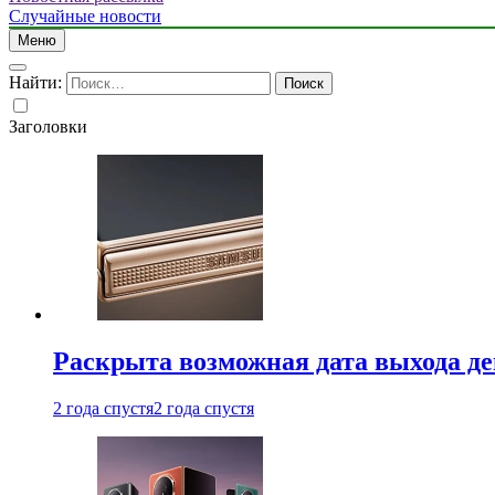
Случайные новости
Меню
Найти:
Заголовки
Раскрыта возможная дата выхода д
2 года спустя
2 года спустя