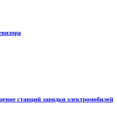
евизора
ение станций зарядки электромобилей