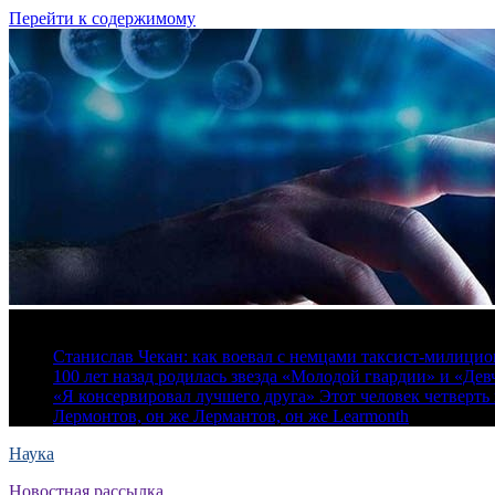
Перейти к содержимому
6 августа, 2026
Станислав Чекан: как воевал с немцами таксист-милици
100 лет назад родилась звезда «Молодой гвардии» и «Де
«Я консервировал лучшего друга» Этот человек четверть в
Лермонтов, он же Лермантов, он же Learmonth
Наука
Новостная рассылка