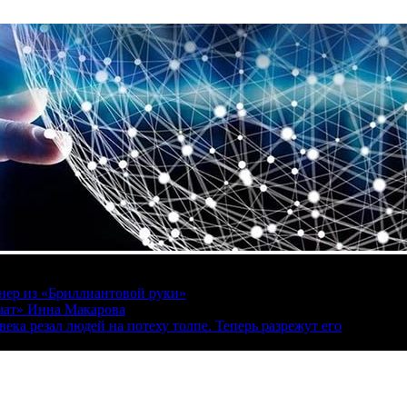
онер из «Бриллиантовой руки»
вчат» Инна Макарова
ека резал людей на потеху толпе. Теперь разрежут его