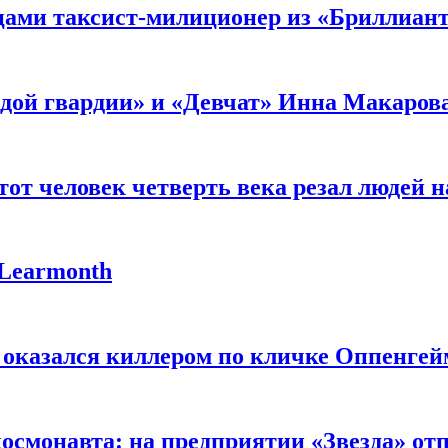
мцами таксист-милиционер из «Бриллиан
лодой гвардии» и «Девчат» Инна Макаров
от человек четверть века резал людей на
 Learmonth
 оказался киллером по кличке Оппенгей
космонавта: на предприятии «Звезда» от