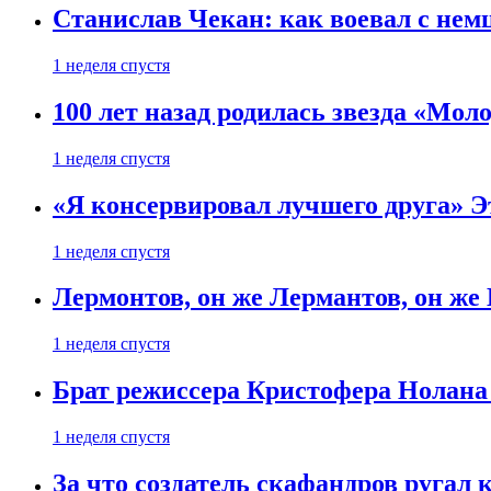
Станислав Чекан: как воевал с не
1 неделя спустя
100 лет назад родилась звезда «Мо
1 неделя спустя
«Я консервировал лучшего друга» Эт
1 неделя спустя
Лермонтов, он же Лермантов, он же
1 неделя спустя
Брат режиссера Кристофера Нолана
1 неделя спустя
За что создатель скафандров ругал 