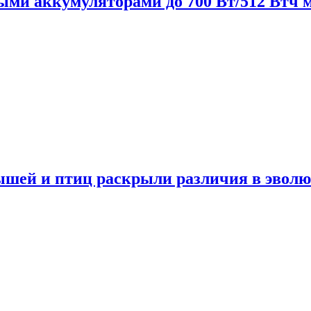
нными аккумуляторами до 700 Вт/512 Втч
мышей и птиц раскрыли различия в эвол