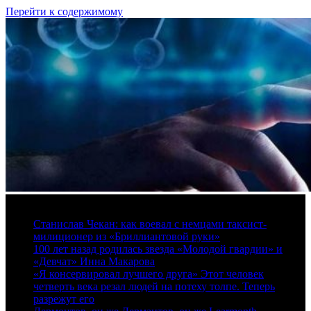
Перейти к содержимому
9 августа, 2026
Станислав Чекан: как воевал с немцами таксист-
милиционер из «Бриллиантовой руки»
100 лет назад родилась звезда «Молодой гвардии» и
«Девчат» Инна Макарова
«Я консервировал лучшего друга» Этот человек
четверть века резал людей на потеху толпе. Теперь
разрежут его