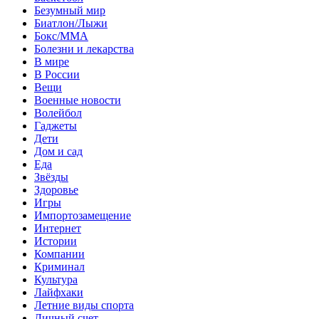
Безумный мир
Биатлон/Лыжи
Бокс/MMA
Болезни и лекарства
В мире
В России
Вещи
Военные новости
Волейбол
Гаджеты
Дети
Дом и сад
Еда
Звёзды
Здоровье
Игры
Импортозамещение
Интернет
Истории
Компании
Криминал
Культура
Лайфхаки
Летние виды спорта
Личный счет