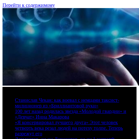
Перейти к содержимому
7 августа, 2026
Станислав Чекан: как воевал с немцами таксист-
милиционер из «Бриллиантовой руки»
100 лет назад родилась звезда «Молодой гвардии» и
«Девчат» Инна Макарова
«Я консервировал лучшего друга» Этот человек
четверть века резал людей на потеху толпе. Теперь
разрежут его