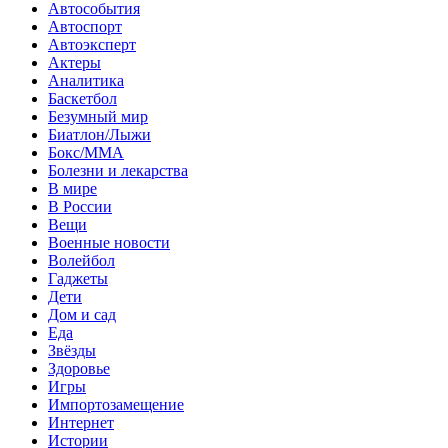
Автособытия
Автоспорт
Автоэксперт
Актеры
Аналитика
Баскетбол
Безумный мир
Биатлон/Лыжи
Бокс/MMA
Болезни и лекарства
В мире
В России
Вещи
Военные новости
Волейбол
Гаджеты
Дети
Дом и сад
Еда
Звёзды
Здоровье
Игры
Импортозамещение
Интернет
Истории