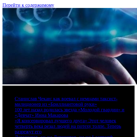
Перейти к содержимому
7 августа, 2026
Станислав Чекан: как воевал с немцами таксист-
милиционер из «Бриллиантовой руки»
100 лет назад родилась звезда «Молодой гвардии» и
«Девчат» Инна Макарова
«Я консервировал лучшего друга» Этот человек
четверть века резал людей на потеху толпе. Теперь
разрежут его