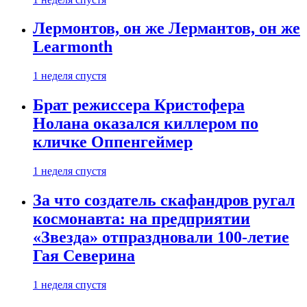
Лермонтов, он же Лермантов, он же
Learmonth
1 неделя спустя
Брат режиссера Кристофера
Нолана оказался киллером по
кличке Оппенгеймер
1 неделя спустя
За что создатель скафандров ругал
космонавта: на предприятии
«Звезда» отпраздновали 100-летие
Гая Северина
1 неделя спустя