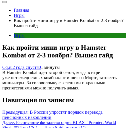
Главная
Игры
Как пройти мини-игру в Hamster Kombat от 2-3 ноября?
Вышел гайд
Игры
Как пройти мини-игру в Hamster
Kombat от 2-3 ноября? Вышел гайд
Cq.ru
2 года спустя
0
1 минуты
В Hamster Kombat идет второй сезон, когда в игре
уже нет ежедневных комбо-карт и шифра Морзе, зато есть
мини-игры. За головоломку с зелеными и красными
препятствиями можно получить алмаз.
Навигация по записям
Предыдущая:
В России упростят порядок перевода
пенсионных накоплений
Далее:
Расписание финального дня BLAST Premier: World
Final 2024 по CS2 — Team Spirit против G2