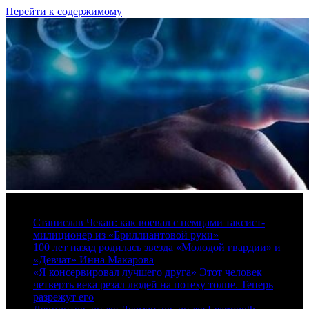
Перейти к содержимому
6 августа, 2026
Станислав Чекан: как воевал с немцами таксист-
милиционер из «Бриллиантовой руки»
100 лет назад родилась звезда «Молодой гвардии» и
«Девчат» Инна Макарова
«Я консервировал лучшего друга» Этот человек
четверть века резал людей на потеху толпе. Теперь
разрежут его