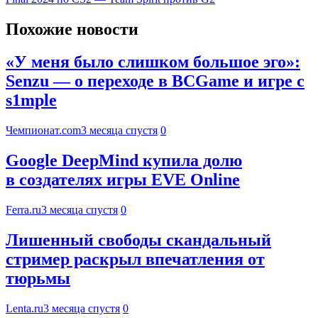
Похожие новости
«У меня было слишком большое эго»:
Senzu — о переходе в BCGame и игре с
s1mple
Чемпионат.com
3 месяца спустя
0
Google DeepMind купила долю
в создателях игры EVE Online
Ferra.ru
3 месяца спустя
0
Лишенный свободы скандальный
стример раскрыл впечатления от
тюрьмы
Lenta.ru
3 месяца спустя
0