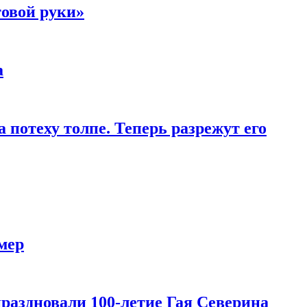
товой руки»
а
 потеху толпе. Теперь разрежут его
мер
праздновали 100-летие Гая Северина