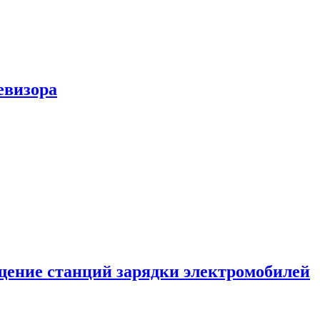
евизора
ение станций зарядки электромобилей