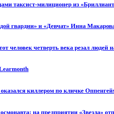
мцами таксист-милиционер из «Бриллиан
лодой гвардии» и «Девчат» Инна Макаров
от человек четверть века резал людей на
 Learmonth
 оказался киллером по кличке Оппенгей
космонавта: на предприятии «Звезда» от