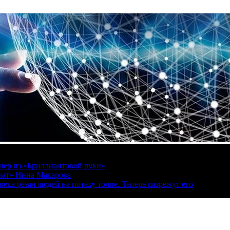
онер из «Бриллиантовой руки»
вчат» Инна Макарова
ека резал людей на потеху толпе. Теперь разрежут его