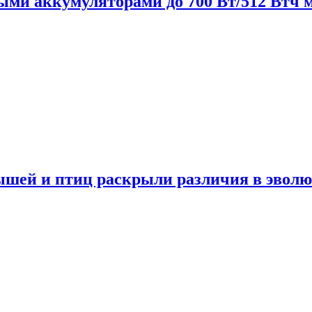
нными аккумуляторами до 700 Вт/512 Втч
мышей и птиц раскрыли различия в эвол