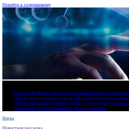
Перейти к содержимому
9 августа, 2026
Станислав Чекан: как воевал с немцами таксист-милици
100 лет назад родилась звезда «Молодой гвардии» и «Де
«Я консервировал лучшего друга» Этот человек четверть в
Лермонтов, он же Лермантов, он же Learmonth
Наука
Новостная рассылка