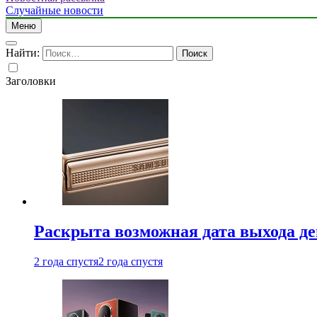
Случайные новости
Меню
Найти:
Заголовки
Раскрыта возможная дата выхода д
2 года спустя
2 года спустя