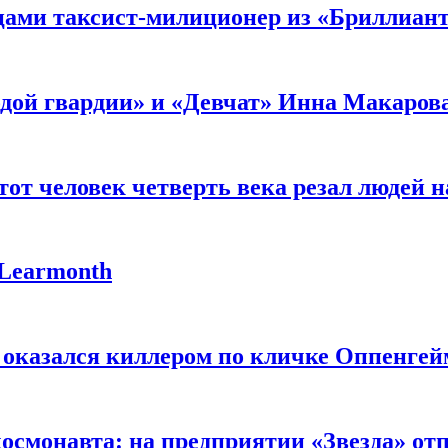
мцами таксист-милиционер из «Бриллиан
лодой гвардии» и «Девчат» Инна Макаров
от человек четверть века резал людей на
 Learmonth
 оказался киллером по кличке Оппенгей
космонавта: на предприятии «Звезда» от