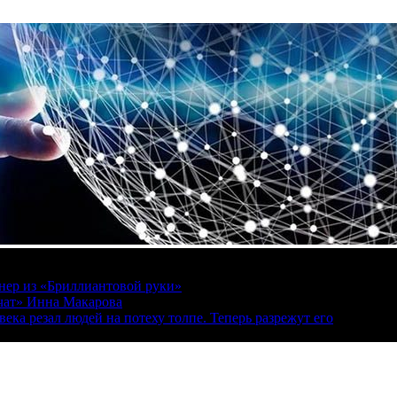
онер из «Бриллиантовой руки»
вчат» Инна Макарова
ека резал людей на потеху толпе. Теперь разрежут его