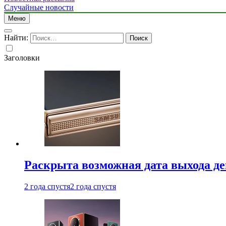
Случайные новости
Меню
Найти:
Заголовки
Раскрыта возможная дата выхода д
2 года спустя
2 года спустя