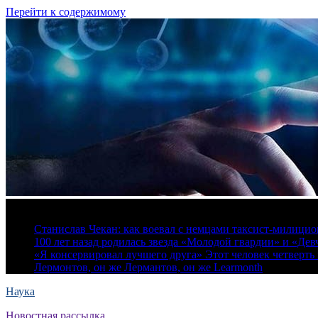
Перейти к содержимому
5 августа, 2026
Станислав Чекан: как воевал с немцами таксист-милици
100 лет назад родилась звезда «Молодой гвардии» и «Де
«Я консервировал лучшего друга» Этот человек четверть в
Лермонтов, он же Лермантов, он же Learmonth
Наука
Новостная рассылка