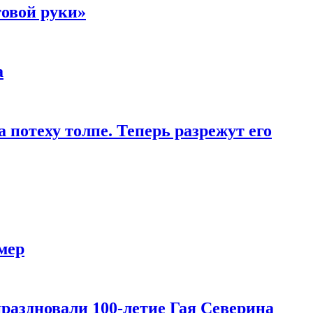
товой руки»
а
 потеху толпе. Теперь разрежут его
мер
праздновали 100-летие Гая Северина