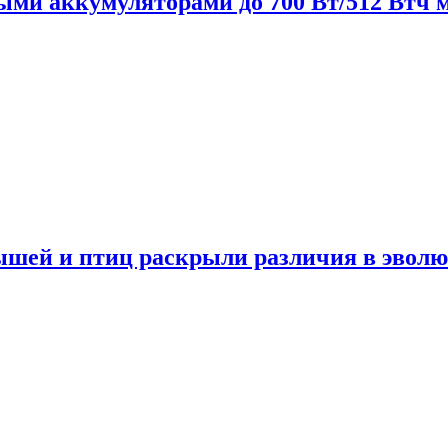
нными аккумуляторами до 700 Вт/512 Втч
мышей и птиц раскрыли различия в эвол