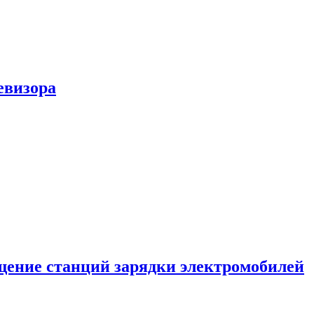
евизора
ение станций зарядки электромобилей