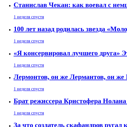
Станислав Чекан: как воевал с не
1 неделя спустя
100 лет назад родилась звезда «Мо
1 неделя спустя
«Я консервировал лучшего друга» Эт
1 неделя спустя
Лермонтов, он же Лермантов, он же
1 неделя спустя
Брат режиссера Кристофера Нолана
1 неделя спустя
За что создатель скафандров ругал 