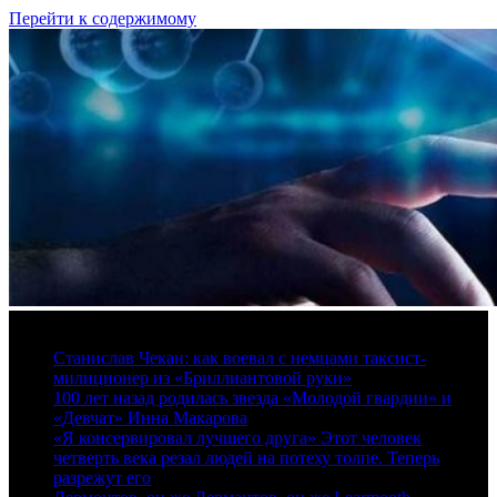
Перейти к содержимому
6 августа, 2026
Станислав Чекан: как воевал с немцами таксист-
милиционер из «Бриллиантовой руки»
100 лет назад родилась звезда «Молодой гвардии» и
«Девчат» Инна Макарова
«Я консервировал лучшего друга» Этот человек
четверть века резал людей на потеху толпе. Теперь
разрежут его