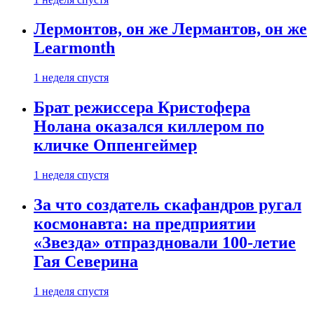
Лермонтов, он же Лермантов, он же
Learmonth
1 неделя спустя
Брат режиссера Кристофера
Нолана оказался киллером по
кличке Оппенгеймер
1 неделя спустя
За что создатель скафандров ругал
космонавта: на предприятии
«Звезда» отпраздновали 100-летие
Гая Северина
1 неделя спустя