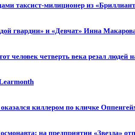
мцами таксист-милиционер из «Бриллиан
лодой гвардии» и «Девчат» Инна Макаров
от человек четверть века резал людей на
 Learmonth
 оказался киллером по кличке Оппенгей
космонавта: на предприятии «Звезда» от