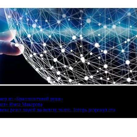
онер из «Бриллиантовой руки»
вчат» Инна Макарова
ека резал людей на потеху толпе. Теперь разрежут его