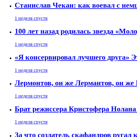
Станислав Чекан: как воевал с не
1 неделя спустя
100 лет назад родилась звезда «Мо
1 неделя спустя
«Я консервировал лучшего друга» Эт
1 неделя спустя
Лермонтов, он же Лермантов, он же
1 неделя спустя
Брат режиссера Кристофера Нолана
1 неделя спустя
За что создатель скафандров ругал 