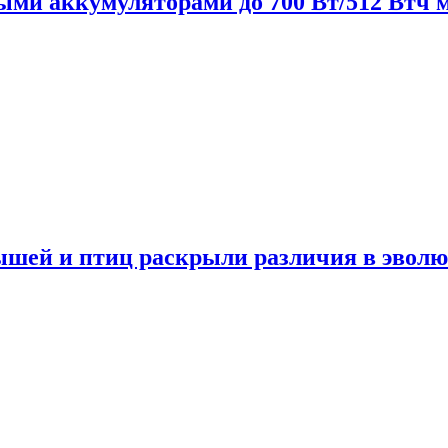
нными аккумуляторами до 700 Вт/512 Втч
мышей и птиц раскрыли различия в эвол