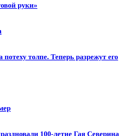
товой руки»
а
 потеху толпе. Теперь разрежут его
мер
праздновали 100-летие Гая Северина