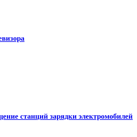
евизора
ение станций зарядки электромобилей