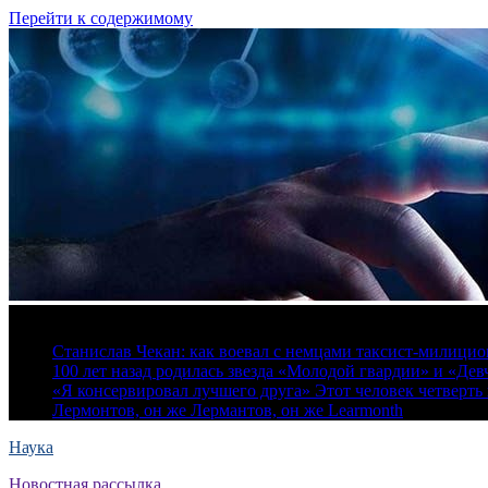
Перейти к содержимому
6 августа, 2026
Станислав Чекан: как воевал с немцами таксист-милици
100 лет назад родилась звезда «Молодой гвардии» и «Де
«Я консервировал лучшего друга» Этот человек четверть в
Лермонтов, он же Лермантов, он же Learmonth
Наука
Новостная рассылка