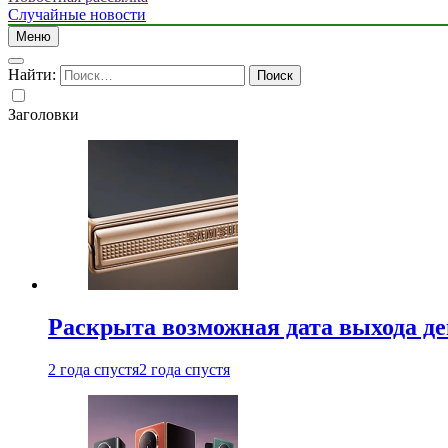
Случайные новости
Меню
Найти:
Заголовки
Раскрыта возможная дата выхода д
2 года спустя
2 года спустя