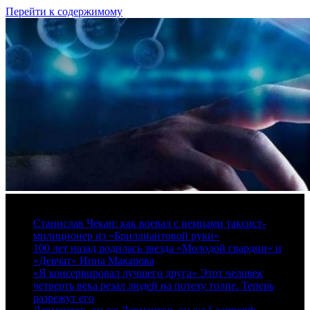
Перейти к содержимому
7 августа, 2026
Станислав Чекан: как воевал с немцами таксист-
милиционер из «Бриллиантовой руки»
100 лет назад родилась звезда «Молодой гвардии» и
«Девчат» Инна Макарова
«Я консервировал лучшего друга» Этот человек
четверть века резал людей на потеху толпе. Теперь
разрежут его