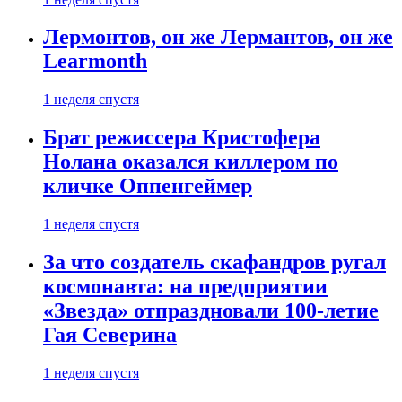
Лермонтов, он же Лермантов, он же
Learmonth
1 неделя спустя
Брат режиссера Кристофера
Нолана оказался киллером по
кличке Оппенгеймер
1 неделя спустя
За что создатель скафандров ругал
космонавта: на предприятии
«Звезда» отпраздновали 100-летие
Гая Северина
1 неделя спустя