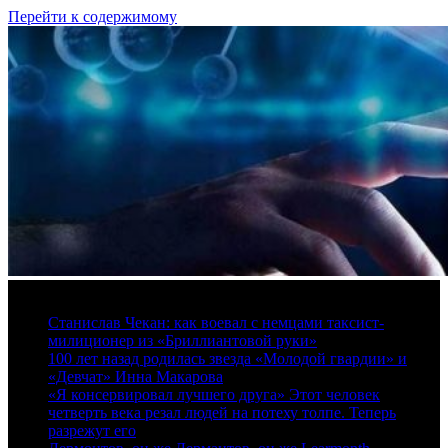
Перейти к содержимому
6 августа, 2026
Станислав Чекан: как воевал с немцами таксист-
милиционер из «Бриллиантовой руки»
100 лет назад родилась звезда «Молодой гвардии» и
«Девчат» Инна Макарова
«Я консервировал лучшего друга» Этот человек
четверть века резал людей на потеху толпе. Теперь
разрежут его