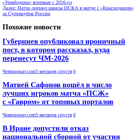
«Уимблдона» впервые с 2016-го
Далее:
Натхо оценил шансы ЦСКА в матче с «Краснодаром»
за Суперкубок России
Похожие новости
Губерниев опубликовал ироничный
пост, в котором рассказал, куда
перенесут ЧМ-2026
Чемпионат.com
5 месяцев спустя
0
Матвей Сафонов вошёл в число
лучших игроков матча «ПСЖ»
с «Гавром» от топовых порталов
Чемпионат.com
5 месяцев спустя
0
В Иране допустили отказ
национальной сборной от участия