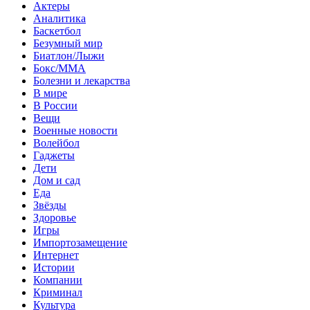
Актеры
Аналитика
Баскетбол
Безумный мир
Биатлон/Лыжи
Бокс/MMA
Болезни и лекарства
В мире
В России
Вещи
Военные новости
Волейбол
Гаджеты
Дети
Дом и сад
Еда
Звёзды
Здоровье
Игры
Импортозамещение
Интернет
Истории
Компании
Криминал
Культура