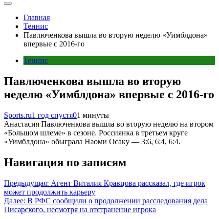
Главная
Теннис
Павлюченкова вышла во вторую неделю «Уимблдона»
впервые с 2016-го
Теннис
Павлюченкова вышла во вторую
неделю «Уимблдона» впервые с 2016-го
Sports.ru
1 год спустя
0
1 минуты
Анастасия Павлюченкова вышла во вторую неделю на втором
«Большом шлеме» в сезоне. Россиянка в третьем круге
«Уимблдона» обыграла Наоми Осаку — 3:6, 6:4, 6:4.
Навигация по записям
Предыдущая:
Агент Виталия Кравцова рассказал, где игрок
может продолжить карьеру
Далее:
В РФС сообщили о продолжении расследования дела
Писарского, несмотря на отстранение игрока