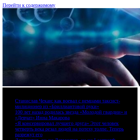
Перейти к содержимому
7 августа, 2026
Станислав Чекан: как воевал с немцами таксист-
милиционер из «Бриллиантовой руки»
100 лет назад родилась звезда «Молодой гвардии» и
«Девчат» Инна Макарова
«Я консервировал лучшего друга» Этот человек
четверть века резал людей на потеху толпе. Теперь
разрежут его