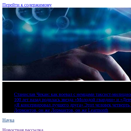
Перейти к содержимому
6 августа, 2026
Станислав Чекан: как воевал с немцами таксист-милици
100 лет назад родилась звезда «Молодой гвардии» и «Де
«Я консервировал лучшего друга» Этот человек четверть в
Лермонтов, он же Лермантов, он же Learmonth
Наука
Новостная рассылка