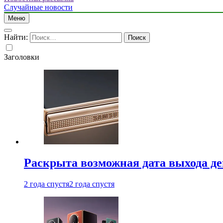
Случайные новости
Меню
Найти:
Заголовки
Раскрыта возможная дата выхода д
2 года спустя
2 года спустя