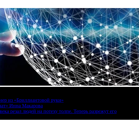
онер из «Бриллиантовой руки»
вчат» Инна Макарова
ека резал людей на потеху толпе. Теперь разрежут его