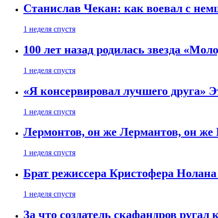
Станислав Чекан: как воевал с не
1 неделя спустя
100 лет назад родилась звезда «Мо
1 неделя спустя
«Я консервировал лучшего друга» Эт
1 неделя спустя
Лермонтов, он же Лермантов, он же
1 неделя спустя
Брат режиссера Кристофера Нолана
1 неделя спустя
За что создатель скафандров ругал 