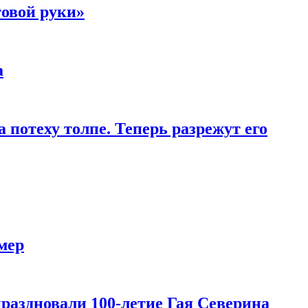
товой руки»
а
 потеху толпе. Теперь разрежут его
мер
праздновали 100-летие Гая Северина