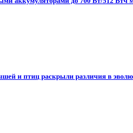
нными аккумуляторами до 700 Вт/512 Втч
мышей и птиц раскрыли различия в эвол