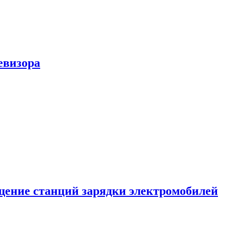
евизора
ение станций зарядки электромобилей