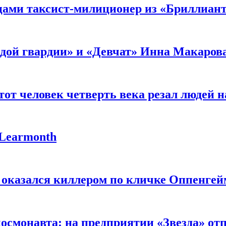
мцами таксист-милиционер из «Бриллиан
лодой гвардии» и «Девчат» Инна Макаров
от человек четверть века резал людей на
 Learmonth
 оказался киллером по кличке Оппенгей
космонавта: на предприятии «Звезда» от