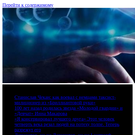
Перейти к содержимому
7 августа, 2026
Станислав Чекан: как воевал с немцами таксист-
милиционер из «Бриллиантовой руки»
100 лет назад родилась звезда «Молодой гвардии» и
«Девчат» Инна Макарова
«Я консервировал лучшего друга» Этот человек
четверть века резал людей на потеху толпе. Теперь
разрежут его