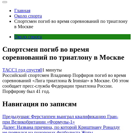
Главная
Около спорта
Спортсмен погиб во время соревнований по триатлону
в Москве
Около спорта
Спортсмен погиб во время
соревнований по триатлону в Москве
ТАСС
1 год спустя
0
1 минуты
Российский спортсмен Владимир Порфиров погиб во время
соревнований «Лига триатлона & Ironstar» в Москве. Об этом
сообщает пресс-служба Федерации триатлона России.
Порфирову был 41 год.
Навигация по записям
Предыдущая:
Ферстаппен выиграл квалификацию Гран-
при Великобритании «Формулы-1»
Далее:
Названа причина, по которой Криштиану Роналду
не появился на похоронах футболиста Жоты