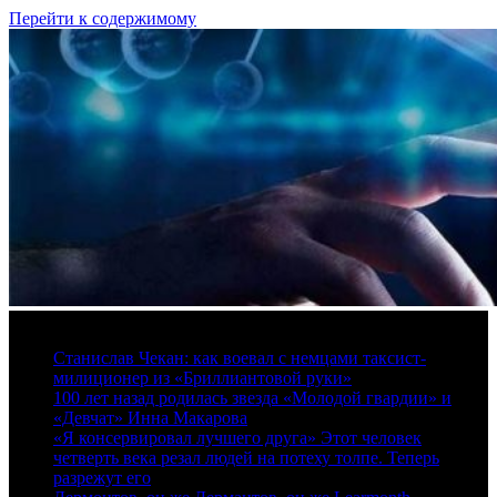
Перейти к содержимому
8 августа, 2026
Станислав Чекан: как воевал с немцами таксист-
милиционер из «Бриллиантовой руки»
100 лет назад родилась звезда «Молодой гвардии» и
«Девчат» Инна Макарова
«Я консервировал лучшего друга» Этот человек
четверть века резал людей на потеху толпе. Теперь
разрежут его