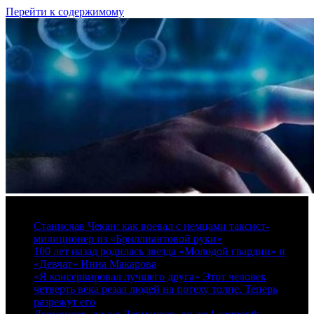
Перейти к содержимому
8 августа, 2026
Станислав Чекан: как воевал с немцами таксист-
милиционер из «Бриллиантовой руки»
100 лет назад родилась звезда «Молодой гвардии» и
«Девчат» Инна Макарова
«Я консервировал лучшего друга» Этот человек
четверть века резал людей на потеху толпе. Теперь
разрежут его