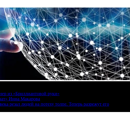
онер из «Бриллиантовой руки»
вчат» Инна Макарова
ека резал людей на потеху толпе. Теперь разрежут его