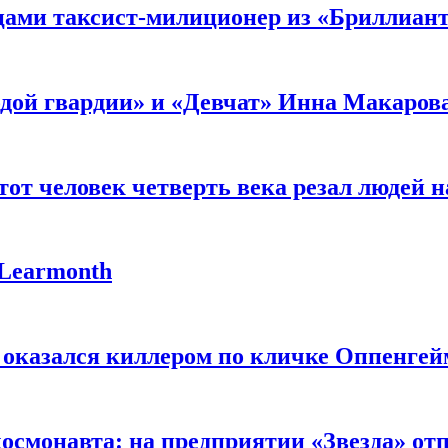
мцами таксист-милиционер из «Бриллиан
лодой гвардии» и «Девчат» Инна Макаров
от человек четверть века резал людей на
 Learmonth
 оказался киллером по кличке Оппенгей
космонавта: на предприятии «Звезда» от