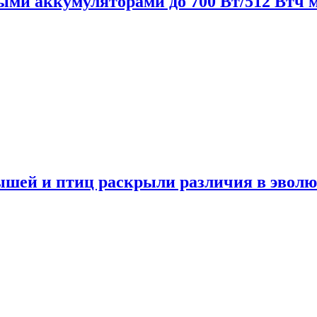
нными аккумуляторами до 700 Вт/512 Втч
мышей и птиц раскрыли различия в эвол