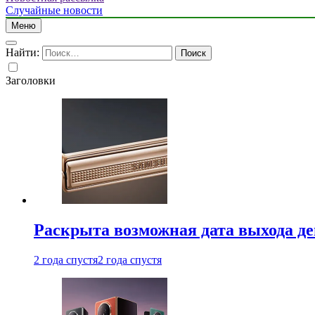
Случайные новости
Меню
Найти:
Заголовки
Раскрыта возможная дата выхода д
2 года спустя
2 года спустя