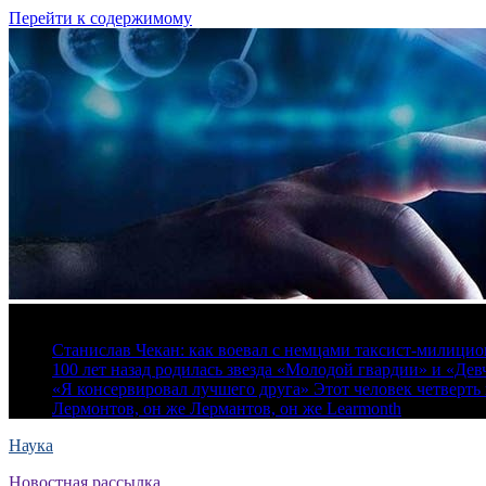
Перейти к содержимому
7 августа, 2026
Станислав Чекан: как воевал с немцами таксист-милици
100 лет назад родилась звезда «Молодой гвардии» и «Де
«Я консервировал лучшего друга» Этот человек четверть в
Лермонтов, он же Лермантов, он же Learmonth
Наука
Новостная рассылка