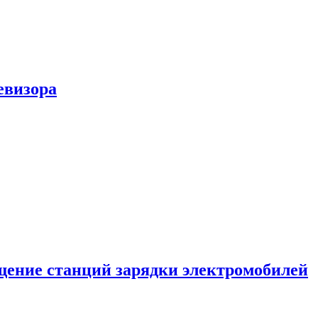
евизора
ение станций зарядки электромобилей