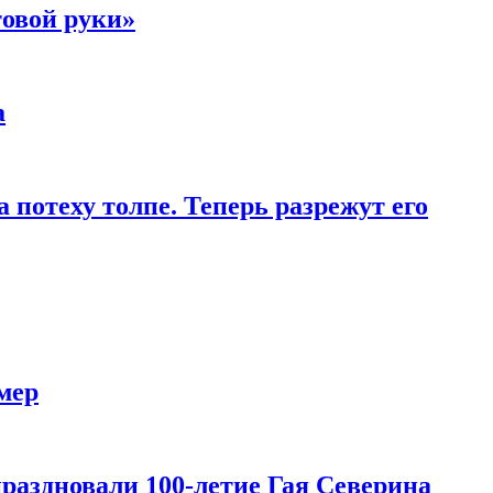
товой руки»
а
 потеху толпе. Теперь разрежут его
мер
праздновали 100-летие Гая Северина