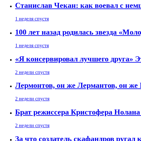
Станислав Чекан: как воевал с не
1 неделя спустя
100 лет назад родилась звезда «Мо
1 неделя спустя
«Я консервировал лучшего друга» Эт
2 недели спустя
Лермонтов, он же Лермантов, он же
2 недели спустя
Брат режиссера Кристофера Нолана
2 недели спустя
За что создатель скафандров ругал 