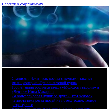
Перейти к содержимому
6 августа, 2026
Станислав Чекан: как воевал с немцами таксист-
милиционер из «Бриллиантовой руки»
100 лет назад родилась звезда «Молодой гвардии» и
«Девчат» Инна Макарова
«Я консервировал лучшего друга» Этот человек
четверть века резал людей на потеху толпе. Теперь
разрежут его