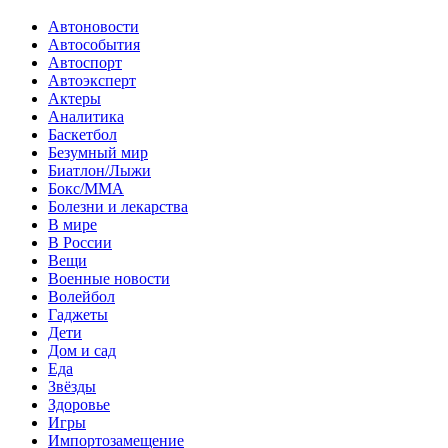
Автоновости
Автособытия
Автоспорт
Автоэксперт
Актеры
Аналитика
Баскетбол
Безумный мир
Биатлон/Лыжи
Бокс/MMA
Болезни и лекарства
В мире
В России
Вещи
Военные новости
Волейбол
Гаджеты
Дети
Дом и сад
Еда
Звёзды
Здоровье
Игры
Импортозамещение