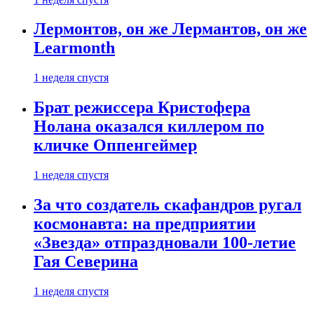
Лермонтов, он же Лермантов, он же
Learmonth
1 неделя спустя
Брат режиссера Кристофера
Нолана оказался киллером по
кличке Оппенгеймер
1 неделя спустя
За что создатель скафандров ругал
космонавта: на предприятии
«Звезда» отпраздновали 100-летие
Гая Северина
1 неделя спустя