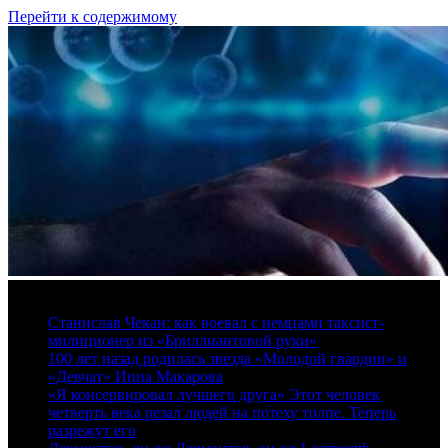
Перейти к содержимому
10 августа, 2026
Станислав Чекан: как воевал с немцами таксист-
милиционер из «Бриллиантовой руки»
100 лет назад родилась звезда «Молодой гвардии» и
«Девчат» Инна Макарова
«Я консервировал лучшего друга» Этот человек
четверть века резал людей на потеху толпе. Теперь
разрежут его