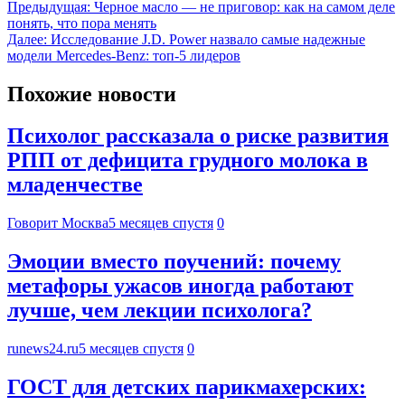
Предыдущая:
Черное масло — не приговор: как на самом деле
понять, что пора менять
Далее:
Исследование J.D. Power назвало самые надежные
модели Mercedes-Benz: топ-5 лидеров
Похожие новости
Психолог рассказала о риске развития
РПП от дефицита грудного молока в
младенчестве
Говорит Москва
5 месяцев спустя
0
Эмоции вместо поучений: почему
метафоры ужасов иногда работают
лучше, чем лекции психолога?
runews24.ru
5 месяцев спустя
0
ГОСТ для детских парикмахерских: