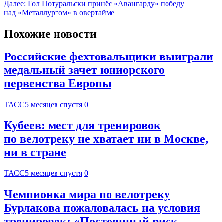
Далее:
Гол Потуральски принёс «Авангарду» победу
над «Металлургом» в овертайме
Похожие новости
Российские фехтовальщики выиграли
медальный зачет юниорского
первенства Европы
ТАСС
5 месяцев спустя
0
Кубеев: мест для тренировок
по велотреку не хватает ни в Москве,
ни в стране
ТАСС
5 месяцев спустя
0
Чемпионка мира по велотреку
Бурлакова пожаловалась на условия
тренировок: «Постоянный риск