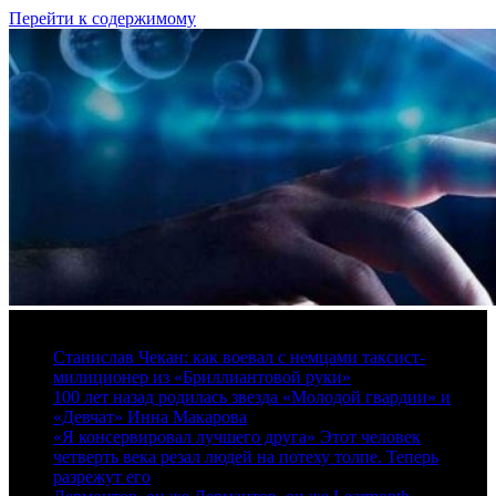
Перейти к содержимому
7 августа, 2026
Станислав Чекан: как воевал с немцами таксист-
милиционер из «Бриллиантовой руки»
100 лет назад родилась звезда «Молодой гвардии» и
«Девчат» Инна Макарова
«Я консервировал лучшего друга» Этот человек
четверть века резал людей на потеху толпе. Теперь
разрежут его