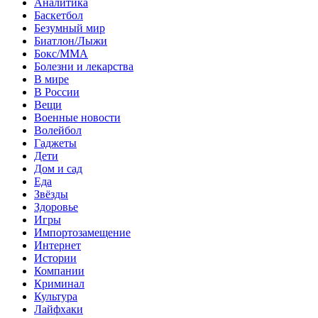
Аналитика
Баскетбол
Безумный мир
Биатлон/Лыжи
Бокс/MMA
Болезни и лекарства
В мире
В России
Вещи
Военные новости
Волейбол
Гаджеты
Дети
Дом и сад
Еда
Звёзды
Здоровье
Игры
Импортозамещение
Интернет
Истории
Компании
Криминал
Культура
Лайфхаки