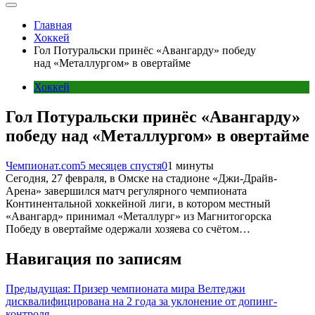
Главная
Хоккей
Гол Потуральски принёс «Авангарду» победу
над «Металлургом» в овертайме
Хоккей
Гол Потуральски принёс «Авангарду»
победу над «Металлургом» в овертайме
Чемпионат.com
5 месяцев спустя
0
1 минуты
Сегодня, 27 февраля, в Омске на стадионе «Джи-Драйв-
Арена» завершился матч регулярного чемпионата
Континентальной хоккейной лиги, в котором местный
«Авангард» принимал «Металлург» из Магнитогорска
Победу в овертайме одержали хозяева со счётом…
Навигация по записям
Предыдущая:
Призер чемпионата мира Велтеджи
дисквалифицирована на 2 года за уклонение от допинг-
контроля