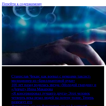
Перейти к содержимому
10 августа, 2026
Станислав Чекан: как воевал с немцами таксист-
милиционер из «Бриллиантовой руки»
100 лет назад родилась звезда «Молодой гвардии» и
«Девчат» Инна Макарова
«Я консервировал лучшего друга» Этот человек
четверть века резал людей на потеху толпе. Теперь
разрежут его