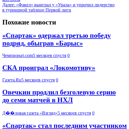
Далее:
«Факел» выиграл у «Урала» и упрочил лидерство
в турнирной таблице Первой лиги
Похожие новости
«Спартак» одержал третью победу
подряд, обыграв «Барыс»
Чемпионат.com
5 месяцев спустя
0
СКА проиграл «Локомотиву»
Газета.Ru
5 месяцев спустя
0
Овечкин продлил безголевую серию
до семи матчей в НХЛ
Д��ловая газета «Взгляд»
5 месяцев спустя
0
«Спартак» стал последним участником