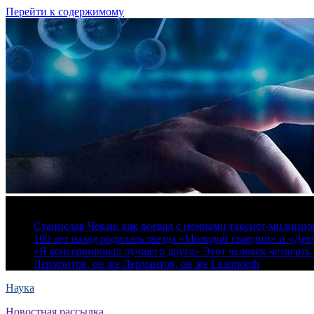
Перейти к содержимому
6 августа, 2026
Станислав Чекан: как воевал с немцами таксист-милици
100 лет назад родилась звезда «Молодой гвардии» и «Де
«Я консервировал лучшего друга» Этот человек четверть в
Лермонтов, он же Лермантов, он же Learmonth
Наука
Новостная рассылка