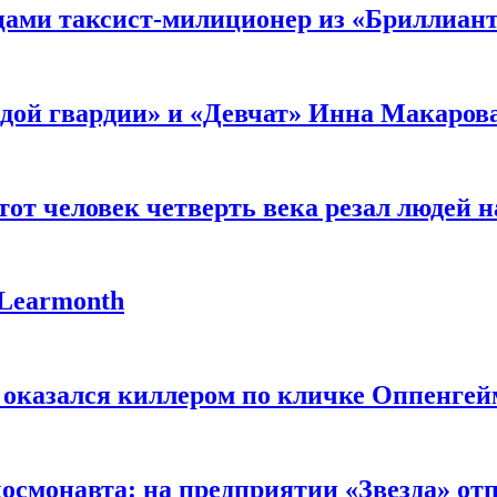
мцами таксист-милиционер из «Бриллиан
лодой гвардии» и «Девчат» Инна Макаров
от человек четверть века резал людей на
 Learmonth
 оказался киллером по кличке Оппенгей
космонавта: на предприятии «Звезда» от