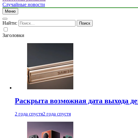
Случайные новости
Меню
Найти:
Заголовки
Раскрыта возможная дата выхода д
2 года спустя
2 года спустя