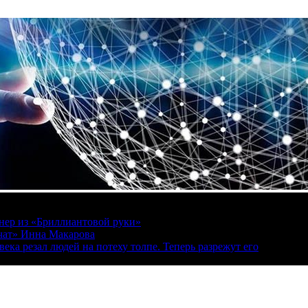
онер из «Бриллиантовой руки»
вчат» Инна Макарова
ека резал людей на потеху толпе. Теперь разрежут его