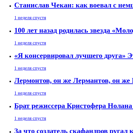
Станислав Чекан: как воевал с не
1 неделя спустя
100 лет назад родилась звезда «Мо
1 неделя спустя
«Я консервировал лучшего друга» Эт
1 неделя спустя
Лермонтов, он же Лермантов, он же
1 неделя спустя
Брат режиссера Кристофера Нолана
1 неделя спустя
За что создатель скафандров ругал 