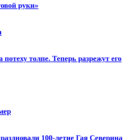
товой руки»
а
 потеху толпе. Теперь разрежут его
мер
праздновали 100-летие Гая Северина