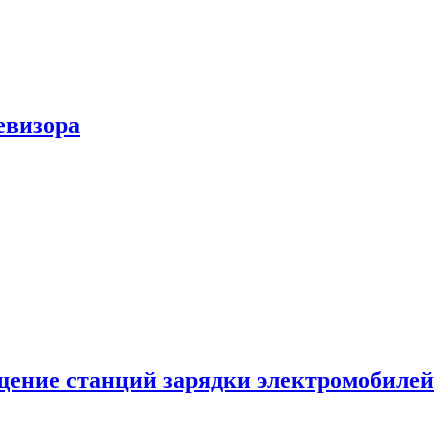
евизора
ение станций зарядки электромобилей