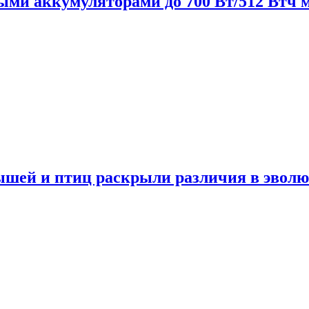
нными аккумуляторами до 700 Вт/512 Втч
мышей и птиц раскрыли различия в эвол