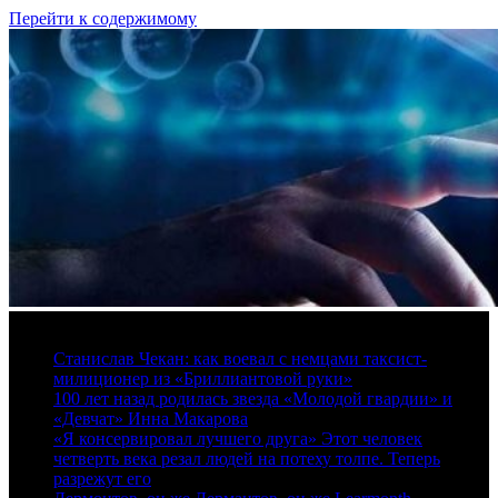
Перейти к содержимому
7 августа, 2026
Станислав Чекан: как воевал с немцами таксист-
милиционер из «Бриллиантовой руки»
100 лет назад родилась звезда «Молодой гвардии» и
«Девчат» Инна Макарова
«Я консервировал лучшего друга» Этот человек
четверть века резал людей на потеху толпе. Теперь
разрежут его