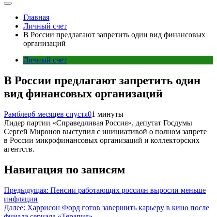
Главная
Личный счет
В России предлагают запретить один вид финансовых
организаций
Личный счет
В России предлагают запретить один
вид финансовых организаций
Рамблер
6 месяцев спустя
0
1 минуты
Лидер партии «Справедливая Россия», депутат Госдумы
Сергей Миронов выступил с инициативой о полном запрете
в России микрофинансовых организаций и коллекторских
агентств.
Навигация по записям
Предыдущая:
Пенсии работающих россиян выросли меньше
инфляции
Далее:
Харрисон Форд готов завершить карьеру в кино после
финала сериала «Терапия»