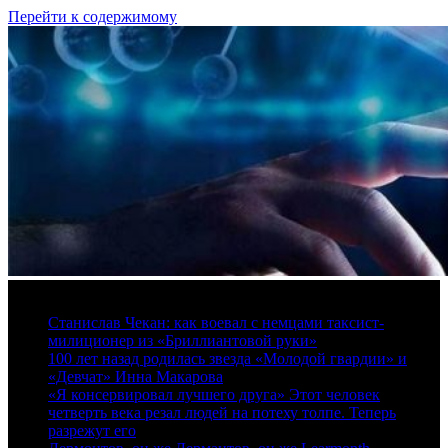
Перейти к содержимому
9 августа, 2026
Станислав Чекан: как воевал с немцами таксист-
милиционер из «Бриллиантовой руки»
100 лет назад родилась звезда «Молодой гвардии» и
«Девчат» Инна Макарова
«Я консервировал лучшего друга» Этот человек
четверть века резал людей на потеху толпе. Теперь
разрежут его