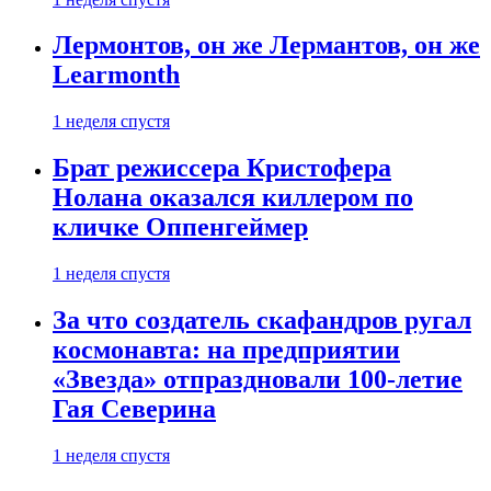
Лермонтов, он же Лермантов, он же
Learmonth
1 неделя спустя
Брат режиссера Кристофера
Нолана оказался киллером по
кличке Оппенгеймер
1 неделя спустя
За что создатель скафандров ругал
космонавта: на предприятии
«Звезда» отпраздновали 100-летие
Гая Северина
1 неделя спустя