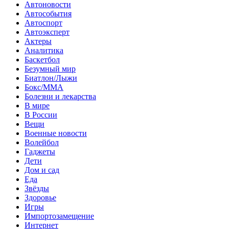
Автоновости
Автособытия
Автоспорт
Автоэксперт
Актеры
Аналитика
Баскетбол
Безумный мир
Биатлон/Лыжи
Бокс/MMA
Болезни и лекарства
В мире
В России
Вещи
Военные новости
Волейбол
Гаджеты
Дети
Дом и сад
Еда
Звёзды
Здоровье
Игры
Импортозамещение
Интернет