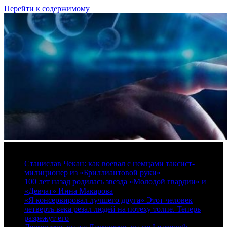
Перейти к содержимому
6 августа, 2026
Станислав Чекан: как воевал с немцами таксист-
милиционер из «Бриллиантовой руки»
100 лет назад родилась звезда «Молодой гвардии» и
«Девчат» Инна Макарова
«Я консервировал лучшего друга» Этот человек
четверть века резал людей на потеху толпе. Теперь
разрежут его