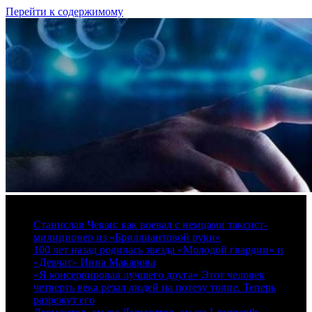
Перейти к содержимому
8 августа, 2026
Станислав Чекан: как воевал с немцами таксист-
милиционер из «Бриллиантовой руки»
100 лет назад родилась звезда «Молодой гвардии» и
«Девчат» Инна Макарова
«Я консервировал лучшего друга» Этот человек
четверть века резал людей на потеху толпе. Теперь
разрежут его