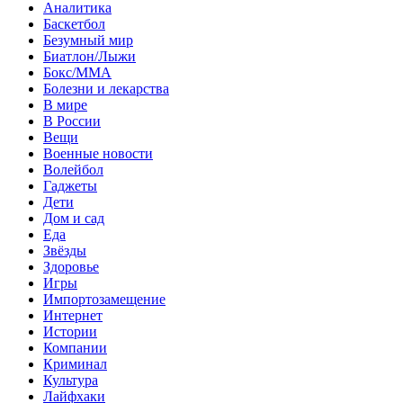
Аналитика
Баскетбол
Безумный мир
Биатлон/Лыжи
Бокс/MMA
Болезни и лекарства
В мире
В России
Вещи
Военные новости
Волейбол
Гаджеты
Дети
Дом и сад
Еда
Звёзды
Здоровье
Игры
Импортозамещение
Интернет
Истории
Компании
Криминал
Культура
Лайфхаки