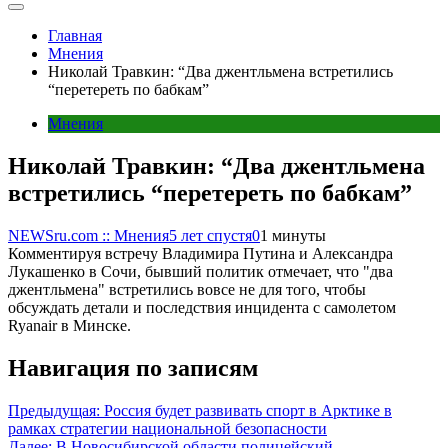
Главная
Мнения
Николай Травкин: “Два джентльмена встретились
“перетереть по бабкам”
Мнения
Николай Травкин: “Два джентльмена
встретились “перетереть по бабкам”
NEWSru.com :: Мнения
5 лет спустя
0
1 минуты
Комментируя встречу Владимира Путина и Александра
Лукашенко в Сочи, бывший политик отмечает, что "два
джентльмена" встретились вовсе не для того, чтобы
обсуждать детали и последствия инцидента с самолетом
Ryanair в Минске.
Навигация по записям
Предыдущая:
Россия будет развивать спорт в Арктике в
рамках стратегии национальной безопасности
Далее:
В Новосибирской области полицейский