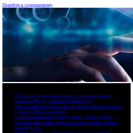
Перейти к содержимому
8 августа, 2026
Станислав Чекан: как воевал с немцами таксист-
милиционер из «Бриллиантовой руки»
100 лет назад родилась звезда «Молодой гвардии» и
«Девчат» Инна Макарова
«Я консервировал лучшего друга» Этот человек
четверть века резал людей на потеху толпе. Теперь
разрежут его