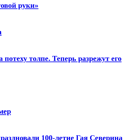
товой руки»
а
 потеху толпе. Теперь разрежут его
мер
праздновали 100-летие Гая Северина