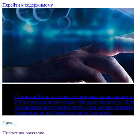
Перейти к содержимому
7 августа, 2026
Станислав Чекан: как воевал с немцами таксист-милици
100 лет назад родилась звезда «Молодой гвардии» и «Де
«Я консервировал лучшего друга» Этот человек четверть в
Лермонтов, он же Лермантов, он же Learmonth
Наука
Новостная рассылка