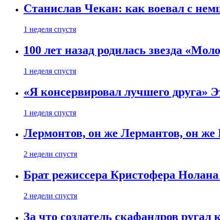
Станислав Чекан: как воевал с не
1 неделя спустя
100 лет назад родилась звезда «Мо
1 неделя спустя
«Я консервировал лучшего друга» Эт
1 неделя спустя
Лермонтов, он же Лермантов, он же
2 недели спустя
Брат режиссера Кристофера Нолана
2 недели спустя
За что создатель скафандров ругал 