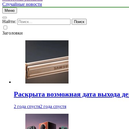
Случайные новости
Меню
Найти:
Заголовки
Раскрыта возможная дата выхода д
2 года спустя
2 года спустя