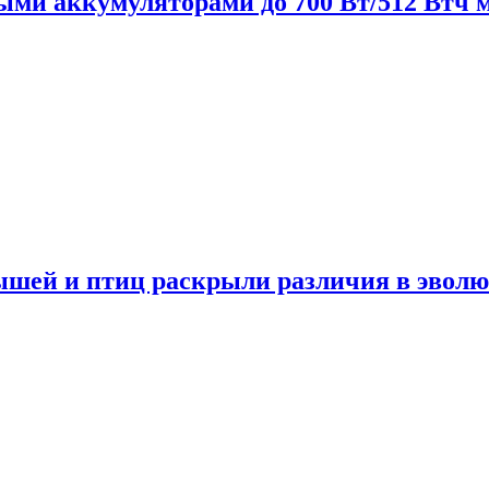
нными аккумуляторами до 700 Вт/512 Втч
мышей и птиц раскрыли различия в эвол