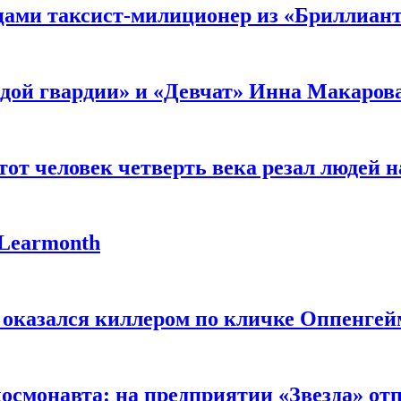
мцами таксист-милиционер из «Бриллиан
лодой гвардии» и «Девчат» Инна Макаров
от человек четверть века резал людей на
 Learmonth
 оказался киллером по кличке Оппенгей
космонавта: на предприятии «Звезда» от