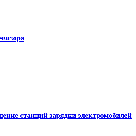
евизора
ение станций зарядки электромобилей