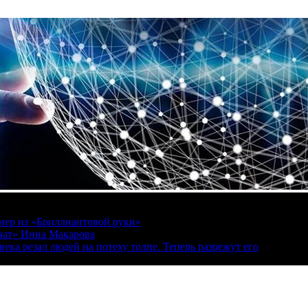
онер из «Бриллиантовой руки»
вчат» Инна Макарова
ека резал людей на потеху толпе. Теперь разрежут его