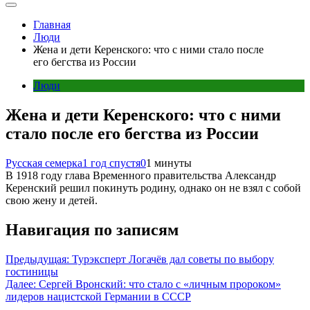
Главная
Люди
Жена и дети Керенского: что с ними стало после
его бегства из России
Люди
Жена и дети Керенского: что с ними
стало после его бегства из России
Русская семерка
1 год спустя
0
1 минуты
В 1918 году глава Временного правительства Александр
Керенский решил покинуть родину, однако он не взял с собой
свою жену и детей.
Навигация по записям
Предыдущая:
Турэксперт Логачёв дал советы по выбору
гостиницы
Далее:
Сергей Вронский: что стало с «личным пророком»
лидеров нацистской Германии в СССР