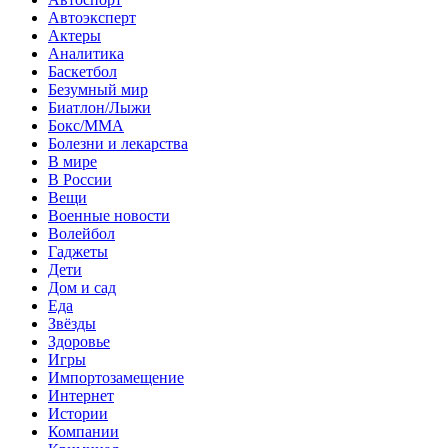
Автоэксперт
Актеры
Аналитика
Баскетбол
Безумный мир
Биатлон/Лыжи
Бокс/MMA
Болезни и лекарства
В мире
В России
Вещи
Военные новости
Волейбол
Гаджеты
Дети
Дом и сад
Еда
Звёзды
Здоровье
Игры
Импортозамещение
Интернет
Истории
Компании