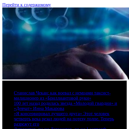
Перейти к содержимому
7 августа, 2026
Станислав Чекан: как воевал с немцами таксист-
милиционер из «Бриллиантовой руки»
100 лет назад родилась звезда «Молодой гвардии» и
«Девчат» Инна Макарова
«Я консервировал лучшего друга» Этот человек
четверть века резал людей на потеху толпе. Теперь
разрежут его