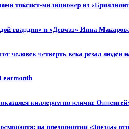
мцами таксист-милиционер из «Бриллиан
лодой гвардии» и «Девчат» Инна Макаров
от человек четверть века резал людей на
 Learmonth
 оказался киллером по кличке Оппенгей
космонавта: на предприятии «Звезда» от