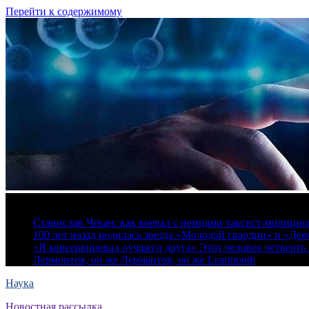
Перейти к содержимому
6 августа, 2026
Станислав Чекан: как воевал с немцами таксист-милици
100 лет назад родилась звезда «Молодой гвардии» и «Де
«Я консервировал лучшего друга» Этот человек четверть в
Лермонтов, он же Лермантов, он же Learmonth
Наука
Новостная рассылка