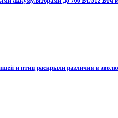
нными аккумуляторами до 700 Вт/512 Втч
мышей и птиц раскрыли различия в эвол