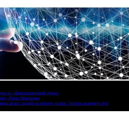
онер из «Бриллиантовой руки»
вчат» Инна Макарова
ека резал людей на потеху толпе. Теперь разрежут его