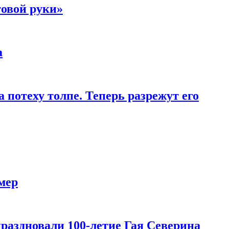
товой руки»
а
 потеху толпе. Теперь разрежут его
мер
праздновали 100-летие Гая Северина