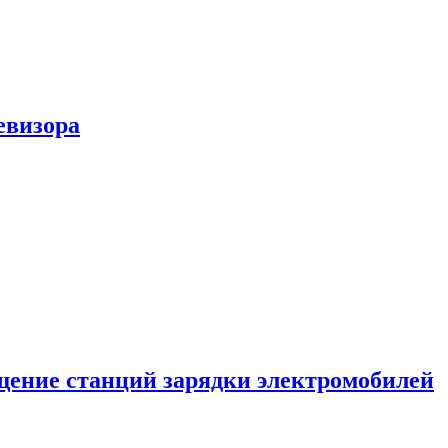
евизора
ение станций зарядки электромобилей