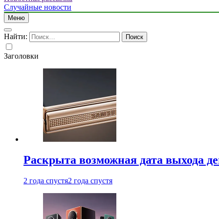
Случайные новости
Меню
Найти:
Заголовки
Раскрыта возможная дата выхода д
2 года спустя
2 года спустя