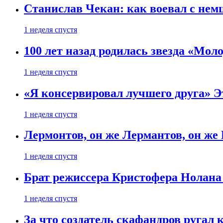
Станислав Чекан: как воевал с не
1 неделя спустя
100 лет назад родилась звезда «Мо
1 неделя спустя
«Я консервировал лучшего друга» Эт
1 неделя спустя
Лермонтов, он же Лермантов, он же
1 неделя спустя
Брат режиссера Кристофера Нолана
1 неделя спустя
За что создатель скафандров ругал 