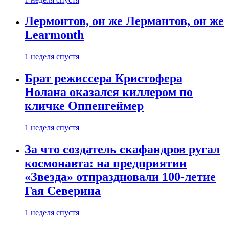
Лермонтов, он же Лермантов, он же
Learmonth
1 неделя спустя
Брат режиссера Кристофера
Нолана оказался киллером по
кличке Оппенгеймер
1 неделя спустя
За что создатель скафандров ругал
космонавта: на предприятии
«Звезда» отпраздновали 100-летие
Гая Северина
1 неделя спустя