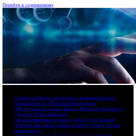
Перейти к содержимому
6 августа, 2026
Станислав Чекан: как воевал с немцами таксист-
милиционер из «Бриллиантовой руки»
100 лет назад родилась звезда «Молодой гвардии» и
«Девчат» Инна Макарова
«Я консервировал лучшего друга» Этот человек
четверть века резал людей на потеху толпе. Теперь
разрежут его