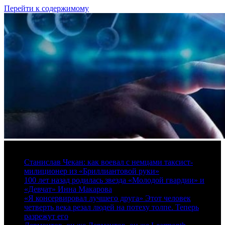
Перейти к содержимому
7 августа, 2026
Станислав Чекан: как воевал с немцами таксист-
милиционер из «Бриллиантовой руки»
100 лет назад родилась звезда «Молодой гвардии» и
«Девчат» Инна Макарова
«Я консервировал лучшего друга» Этот человек
четверть века резал людей на потеху толпе. Теперь
разрежут его