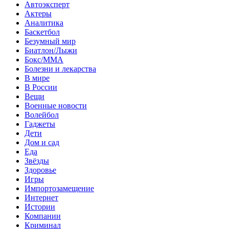
Автоэксперт
Актеры
Аналитика
Баскетбол
Безумный мир
Биатлон/Лыжи
Бокс/MMA
Болезни и лекарства
В мире
В России
Вещи
Военные новости
Волейбол
Гаджеты
Дети
Дом и сад
Еда
Звёзды
Здоровье
Игры
Импортозамещение
Интернет
Истории
Компании
Криминал