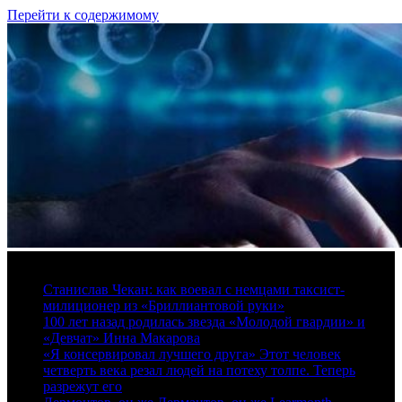
Перейти к содержимому
8 августа, 2026
Станислав Чекан: как воевал с немцами таксист-
милиционер из «Бриллиантовой руки»
100 лет назад родилась звезда «Молодой гвардии» и
«Девчат» Инна Макарова
«Я консервировал лучшего друга» Этот человек
четверть века резал людей на потеху толпе. Теперь
разрежут его