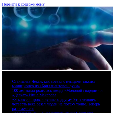
Перейти к содержимому
10 августа, 2026
Станислав Чекан: как воевал с немцами таксист-
милиционер из «Бриллиантовой руки»
100 лет назад родилась звезда «Молодой гвардии» и
«Девчат» Инна Макарова
«Я консервировал лучшего друга» Этот человек
четверть века резал людей на потеху толпе. Теперь
разрежут его