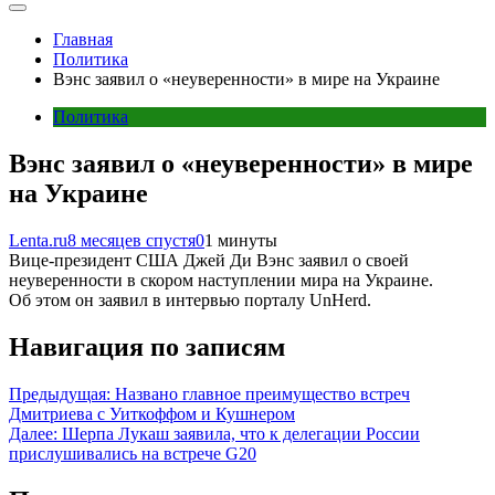
Главная
Политика
Вэнс заявил о «неуверенности» в мире на Украине
Политика
Вэнс заявил о «неуверенности» в мире
на Украине
Lenta.ru
8 месяцев спустя
0
1 минуты
Вице-президент США Джей Ди Вэнс заявил о своей
неуверенности в скором наступлении мира на Украине.
Об этом он заявил в интервью порталу UnHerd.
Навигация по записям
Предыдущая:
Названо главное преимущество встреч
Дмитриева с Уиткоффом и Кушнером
Далее:
Шерпа Лукаш заявила, что к делегации России
прислушивались на встрече G20