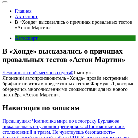
Главная
Автоспорт
В «Хонде» высказались о причинах провальных тестов
«Астон Мартин»
Автоспорт
В «Хонде» высказались о причинах
провальных тестов «Астон Мартин»
Чемпионат.com
5 месяцев спустя
0
1 минуты
Японский автопроизводитель «Хонда» провёл экстренный
брифинг по итогам предсезонных тестов Формулы-1, которые
обернулись многочисленными сложностями для их нового
партнёра «Астон Мартин».
Навигация по записям
Предыдущая:
Чемпионка мира по велотреку Бурлакова
пожаловалась на условия тренировок: «Постоянный риск
столкновений и травм. Не чувствуешь безопасность»
Далее:
Самый опытный арбитр РПЛ Карасёв раскрыл свою