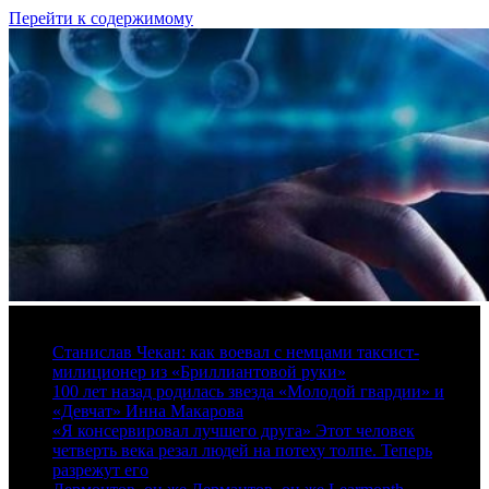
Перейти к содержимому
7 августа, 2026
Станислав Чекан: как воевал с немцами таксист-
милиционер из «Бриллиантовой руки»
100 лет назад родилась звезда «Молодой гвардии» и
«Девчат» Инна Макарова
«Я консервировал лучшего друга» Этот человек
четверть века резал людей на потеху толпе. Теперь
разрежут его