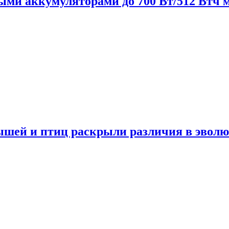
нными аккумуляторами до 700 Вт/512 Втч
мышей и птиц раскрыли различия в эвол