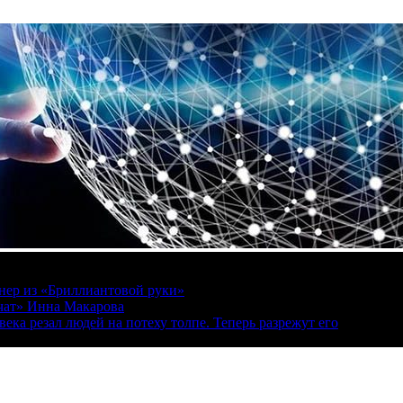
онер из «Бриллиантовой руки»
вчат» Инна Макарова
ека резал людей на потеху толпе. Теперь разрежут его