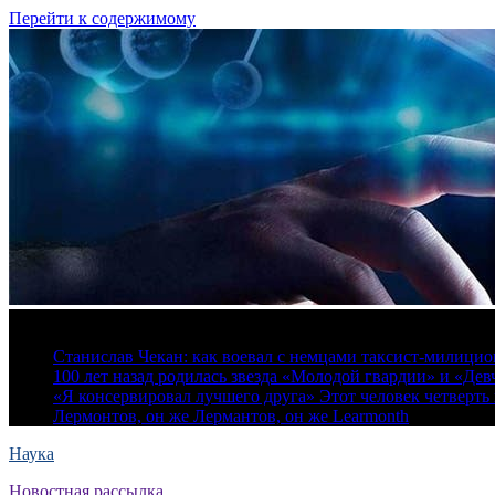
Перейти к содержимому
8 августа, 2026
Станислав Чекан: как воевал с немцами таксист-милици
100 лет назад родилась звезда «Молодой гвардии» и «Де
«Я консервировал лучшего друга» Этот человек четверть в
Лермонтов, он же Лермантов, он же Learmonth
Наука
Новостная рассылка