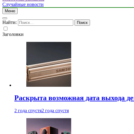
Случайные новости
Меню
Найти:
Заголовки
Раскрыта возможная дата выхода д
2 года спустя
2 года спустя