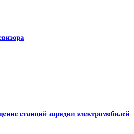
евизора
ение станций зарядки электромобилей