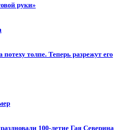
товой руки»
а
 потеху толпе. Теперь разрежут его
мер
праздновали 100-летие Гая Северина