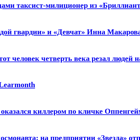
мцами таксист-милиционер из «Бриллиан
лодой гвардии» и «Девчат» Инна Макаров
от человек четверть века резал людей на
 Learmonth
 оказался киллером по кличке Оппенгей
космонавта: на предприятии «Звезда» от