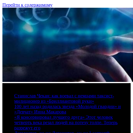
Перейти к содержимому
8 августа, 2026
Станислав Чекан: как воевал с немцами таксист-
милиционер из «Бриллиантовой руки»
100 лет назад родилась звезда «Молодой гвардии» и
«Девчат» Инна Макарова
«Я консервировал лучшего друга» Этот человек
четверть века резал людей на потеху толпе. Теперь
разрежут его