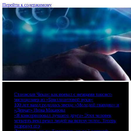
Перейти к содержимому
7 августа, 2026
Станислав Чекан: как воевал с немцами таксист-
милиционер из «Бриллиантовой руки»
100 лет назад родилась звезда «Молодой гвардии» и
«Девчат» Инна Макарова
«Я консервировал лучшего друга» Этот человек
четверть века резал людей на потеху толпе. Теперь
разрежут его