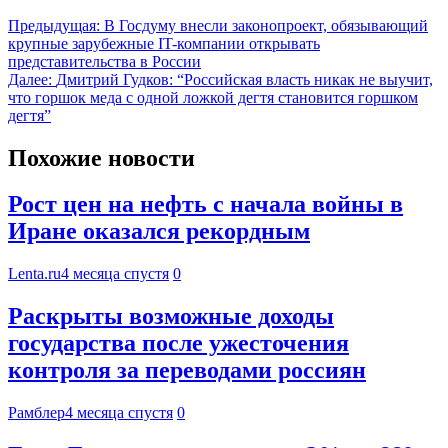
Предыдущая:
В Госдуму внесли законопроект, обязывающий
крупные зарубежные IT-компании открывать
представительства в России
Далее:
Дмитрий Гудков: “Российская власть никак не выучит,
что горшок меда с одной ложкой дегтя становится горшком
дегтя”
Похожие новости
Рост цен на нефть с начала войны в
Иране оказался рекордным
Lenta.ru
4 месяца спустя
0
Раскрыты возможные доходы
государства после ужесточения
контроля за переводами россиян
Рамблер
4 месяца спустя
0