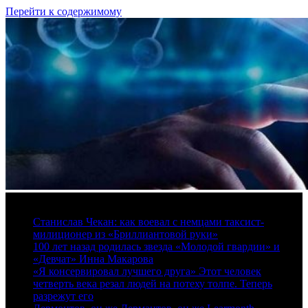
Перейти к содержимому
7 августа, 2026
Станислав Чекан: как воевал с немцами таксист-
милиционер из «Бриллиантовой руки»
100 лет назад родилась звезда «Молодой гвардии» и
«Девчат» Инна Макарова
«Я консервировал лучшего друга» Этот человек
четверть века резал людей на потеху толпе. Теперь
разрежут его