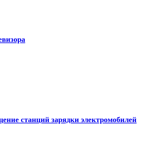
евизора
ение станций зарядки электромобилей