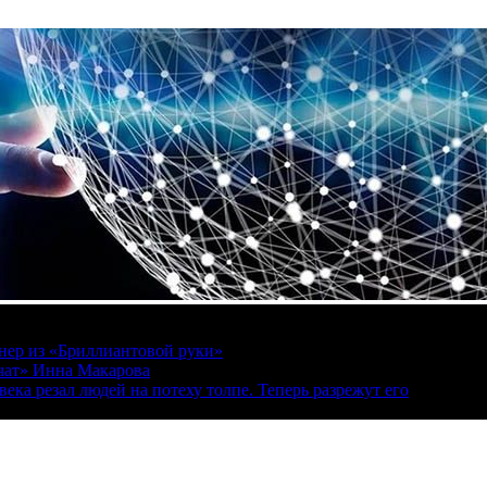
онер из «Бриллиантовой руки»
вчат» Инна Макарова
ека резал людей на потеху толпе. Теперь разрежут его