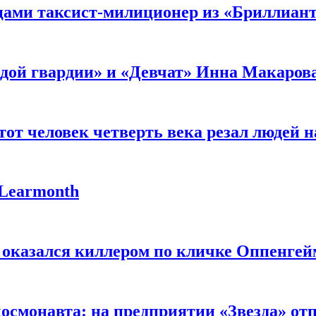
мцами таксист-милиционер из «Бриллиан
лодой гвардии» и «Девчат» Инна Макаров
от человек четверть века резал людей на
 Learmonth
 оказался киллером по кличке Оппенгей
космонавта: на предприятии «Звезда» от