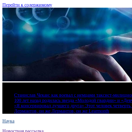
Перейти к содержимому
9 августа, 2026
Станислав Чекан: как воевал с немцами таксист-милици
100 лет назад родилась звезда «Молодой гвардии» и «Де
«Я консервировал лучшего друга» Этот человек четверть в
Лермонтов, он же Лермантов, он же Learmonth
Наука
Новостная рассылка