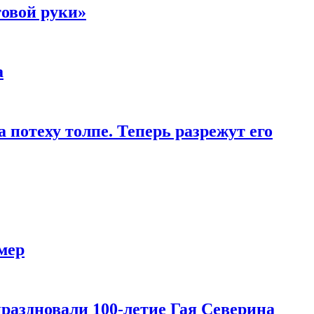
товой руки»
а
 потеху толпе. Теперь разрежут его
мер
праздновали 100-летие Гая Северина