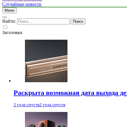
Случайные новости
Меню
Найти:
Заголовки
Раскрыта возможная дата выхода д
2 года спустя
2 года спустя