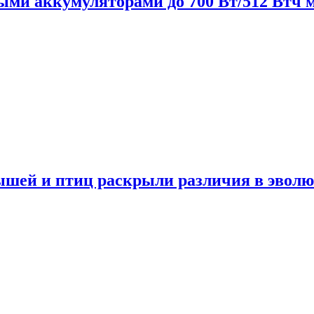
нными аккумуляторами до 700 Вт/512 Втч
мышей и птиц раскрыли различия в эвол