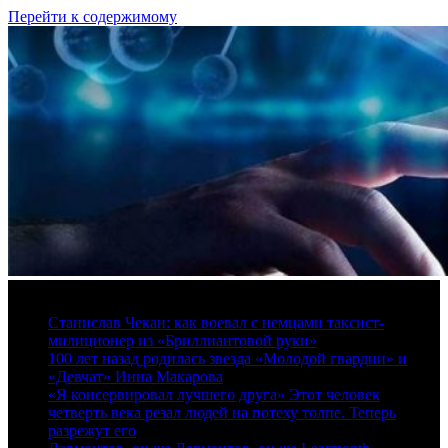
Перейти к содержимому
8 августа, 2026
Станислав Чекан: как воевал с немцами таксист-
милиционер из «Бриллиантовой руки»
100 лет назад родилась звезда «Молодой гвардии» и
«Девчат» Инна Макарова
«Я консервировал лучшего друга» Этот человек
четверть века резал людей на потеху толпе. Теперь
разрежут его