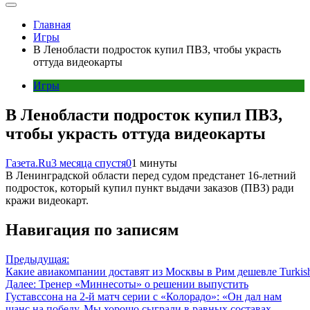
Главная
Игры
В Ленобласти подросток купил ПВЗ, чтобы украсть
оттуда видеокарты
Игры
В Ленобласти подросток купил ПВЗ,
чтобы украсть оттуда видеокарты
Газета.Ru
3 месяца спустя
0
1 минуты
В Ленинградской области перед судом предстанет 16-летний
подросток, который купил пункт выдачи заказов (ПВЗ) ради
кражи видеокарт.
Навигация по записям
Предыдущая:
Какие авиакомпании доставят из Москвы в Рим дешевле Turkish 
Далее:
Тренер «Миннесоты» о решении выпустить
Густавссона на 2-й матч серии с «Колорадо»: «Он дал нам
шанс на победу. Мы хорошо сыграли в равных составах,