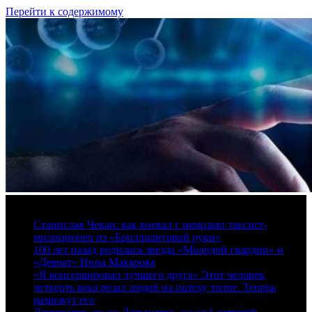
Перейти к содержимому
6 августа, 2026
Станислав Чекан: как воевал с немцами таксист-
милиционер из «Бриллиантовой руки»
100 лет назад родилась звезда «Молодой гвардии» и
«Девчат» Инна Макарова
«Я консервировал лучшего друга» Этот человек
четверть века резал людей на потеху толпе. Теперь
разрежут его