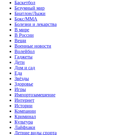
Баскетбол
Безумный мир
Биатлон/Лыжи
Бокс/MMA
Болезни и лекарства
В мире
В России
Вещи
Военные новости
Волейбол
Гаджеты
Дети
Дом и сад
Еда
Звёзды
Здоровье
Игры
Импортозамещение
Интернет
Истории
Компании
Криминал
Культура
Лайфхаки
Летние виды спорта