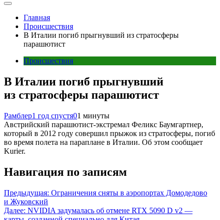
Главная
Происшествия
В Италии погиб прыгнувший из стратосферы
парашютист
Происшествия
В Италии погиб прыгнувший
из стратосферы парашютист
Рамблер
1 год спустя
0
1 минуты
Австрийский парашютист-экстремал Феликс Баумгартнер,
который в 2012 году совершил прыжок из стратосферы, погиб
во время полета на параплане в Италии. Об этом сообщает
Kurier.
Навигация по записям
Предыдущая:
Ограничения сняты в аэропортах Домодедово
и Жуковский
Далее:
NVIDIA задумалась об отмене RTX 5090 D v2 —
карты, созданной специально для Китая