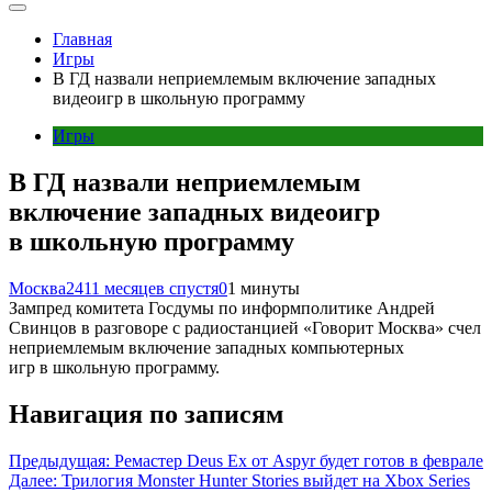
Главная
Игры
В ГД назвали неприемлемым включение западных
видеоигр в школьную программу
Игры
В ГД назвали неприемлемым
включение западных видеоигр
в школьную программу
Москва24
11 месяцев спустя
0
1 минуты
Зампред комитета Госдумы по информполитике Андрей
Свинцов в разговоре с радиостанцией «Говорит Москва» счел
неприемлемым включение западных компьютерных
игр в школьную программу.
Навигация по записям
Предыдущая:
Ремастер Deus Ex от Aspyr будет готов в феврале
Далее:
Трилогия Monster Hunter Stories выйдет на Xbox Series