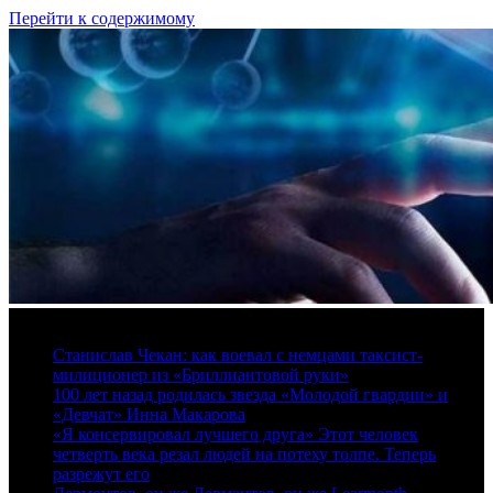
Перейти к содержимому
6 августа, 2026
Станислав Чекан: как воевал с немцами таксист-
милиционер из «Бриллиантовой руки»
100 лет назад родилась звезда «Молодой гвардии» и
«Девчат» Инна Макарова
«Я консервировал лучшего друга» Этот человек
четверть века резал людей на потеху толпе. Теперь
разрежут его