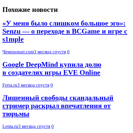
Похожие новости
«У меня было слишком большое эго»:
Senzu — о переходе в BCGame и игре с
s1mple
Чемпионат.com
3 месяца спустя
0
Google DeepMind купила долю
в создателях игры EVE Online
Ferra.ru
3 месяца спустя
0
Лишенный свободы скандальный
стример раскрыл впечатления от
тюрьмы
Lenta.ru
3 месяца спустя
0