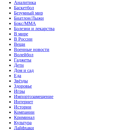
Аналитика
Баскетбол
Безумный мир
Биатлон/Лыжи
Бокс/MMA
Болезни и лекарства
В мире
В России
Вещи
Военные новости
Волейбол
Гаджеты
Дети
Дом и сад
Еда
Звёзды
Здоровье
Игры
Импортозамещение
Интернет
Истории
Компании
Криминал
Культура
Лайфхаки