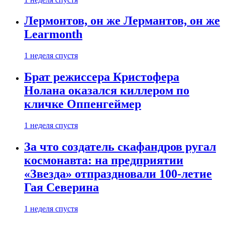
Лермонтов, он же Лермантов, он же
Learmonth
1 неделя спустя
Брат режиссера Кристофера
Нолана оказался киллером по
кличке Оппенгеймер
1 неделя спустя
За что создатель скафандров ругал
космонавта: на предприятии
«Звезда» отпраздновали 100-летие
Гая Северина
1 неделя спустя