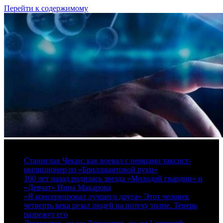
Перейти к содержимому
7 августа, 2026
Станислав Чекан: как воевал с немцами таксист-
милиционер из «Бриллиантовой руки»
100 лет назад родилась звезда «Молодой гвардии» и
«Девчат» Инна Макарова
«Я консервировал лучшего друга» Этот человек
четверть века резал людей на потеху толпе. Теперь
разрежут его