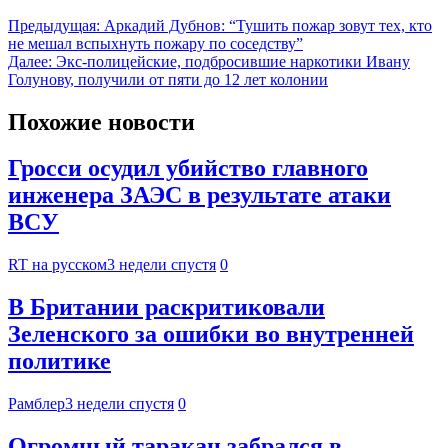
Предыдущая:
Аркадий Дубнов: “Тушить пожар зовут тех, кто
не мешал вспыхнуть пожару по соседству”
Далее:
Экс-полицейские, подбросившие наркотики Ивану
Голунову, получили от пяти до 12 лет колонии
Похожие новости
Гросси осудил убийство главного
инженера ЗАЭС в результате атаки
ВСУ
RT на русском
3 недели спустя
0
В Британии раскритиковали
Зеленского за ошибки во внутренней
политике
Рамблер
3 недели спустя
0
Огромный таракан забрался в