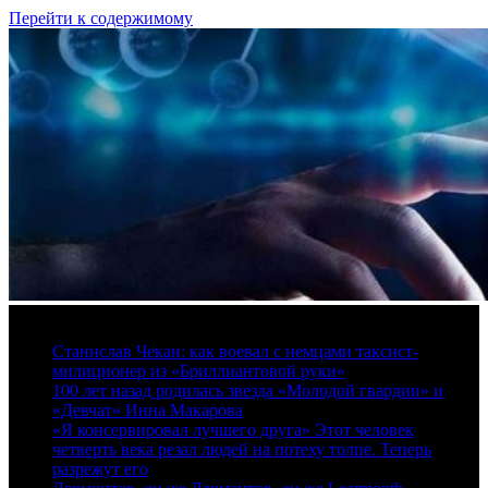
Перейти к содержимому
9 августа, 2026
Станислав Чекан: как воевал с немцами таксист-
милиционер из «Бриллиантовой руки»
100 лет назад родилась звезда «Молодой гвардии» и
«Девчат» Инна Макарова
«Я консервировал лучшего друга» Этот человек
четверть века резал людей на потеху толпе. Теперь
разрежут его