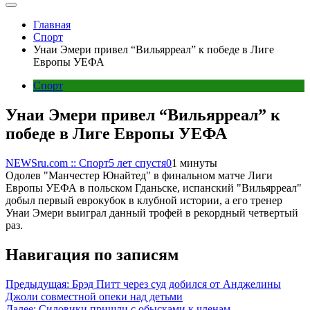
Главная
Спорт
Унаи Эмери привел “Вильярреал” к победе в Лиге
Европы УЕФА
Спорт
Унаи Эмери привел “Вильярреал” к
победе в Лиге Европы УЕФА
NEWSru.com :: Спорт
5 лет спустя
0
1 минуты
Одолев "Манчестер Юнайтед" в финальном матче Лиги
Европы УЕФА в польском Гданьске, испанский "Вильярреал"
добыл первый еврокубок в клубной истории, а его тренер
Унаи Эмери выиграл данный трофей в рекордный четвертый
раз.
Навигация по записям
Предыдущая:
Брэд Питт через суд добился от Анджелины
Джоли совместной опеки над детьми
Далее:
Силовики пришли с обысками к членам