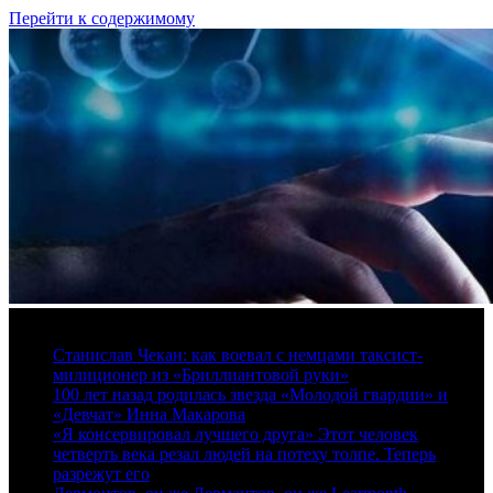
Перейти к содержимому
8 августа, 2026
Станислав Чекан: как воевал с немцами таксист-
милиционер из «Бриллиантовой руки»
100 лет назад родилась звезда «Молодой гвардии» и
«Девчат» Инна Макарова
«Я консервировал лучшего друга» Этот человек
четверть века резал людей на потеху толпе. Теперь
разрежут его