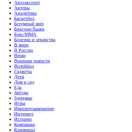
Автоэксперт
Актеры
Аналитика
Баскетбол
Безумный мир
Биатлон/Лыжи
Бокс/MMA
Болезни и лекарства
В мире
В России
Вещи
Военные новости
Волейбол
Гаджеты
Дети
Дом и сад
Еда
Звёзды
Здоровье
Игры
Импортозамещение
Интернет
Истории
Компании
Криминал