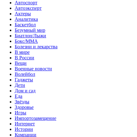
Автоспорт
Автоэксперт
Актеры
Аналитика
Баскетбол
Безумный мир
Биатлон/Лыжи
Бокс/MMA
Болезни и лекарства
В мире
В России
Вещи
Военные новости
Волейбол
Гаджеты
Дети
Дом и сад
Еда
Звёзды
Здоровье
Игры
Импортозамещение
Интернет
Истории
Компании