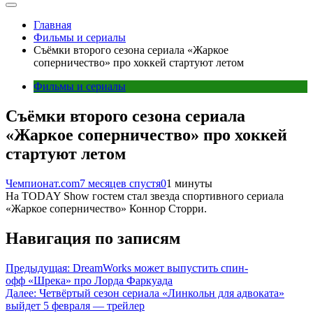
Главная
Фильмы и сериалы
Съёмки второго сезона сериала «Жаркое
соперничество» про хоккей стартуют летом
Фильмы и сериалы
Съёмки второго сезона сериала
«Жаркое соперничество» про хоккей
стартуют летом
Чемпионат.com
7 месяцев спустя
0
1 минуты
На TODAY Show гостем стал звезда спортивного сериала
«Жаркое соперничество» Коннор Сторри.
Навигация по записям
Предыдущая:
DreamWorks может выпустить спин-
офф «Шрека» про Лорда Фаркуада
Далее:
Четвёртый сезон сериала «Линкольн для адвоката»
выйдет 5 февраля — трейлер