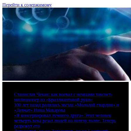
Перейти к содержимому
9 августа, 2026
Станислав Чекан: как воевал с немцами таксист-
милиционер из «Бриллиантовой руки»
100 лет назад родилась звезда «Молодой гвардии» и
«Девчат» Инна Макарова
«Я консервировал лучшего друга» Этот человек
четверть века резал людей на потеху толпе. Теперь
разрежут его